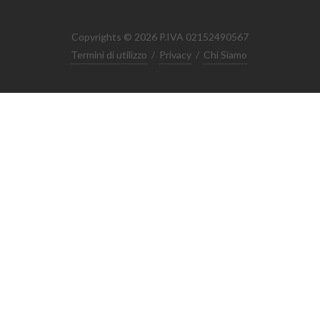
Copyrights © 2026 P.IVA 02152490567
Termini di utilizzo
/
Privacy
/
Chi Siamo