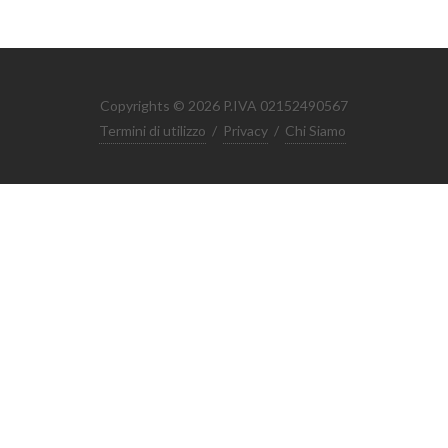
Copyrights © 2026 P.IVA 02152490567
Termini di utilizzo
/
Privacy
/
Chi Siamo