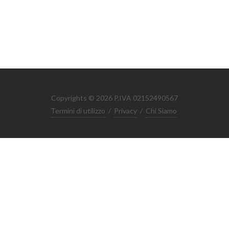
Copyrights © 2026 P.IVA 02152490567
Termini di utilizzo
/
Privacy
/
Chi Siamo