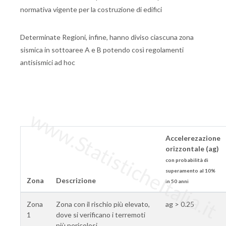
normativa vigente per la costruzione di edifici
Determinate Regioni, infine, hanno diviso ciascuna zona
sismica in sottoaree A e B potendo così regolamenti
antisismici ad hoc
www.StatisticheItalia.it
Accelerezazione
orizzontale (ag)
con probabilità di
superamento al 10%
Zona
Descrizione
in 50 anni
Zona
Zona con il rischio più elevato,
ag > 0.25
1
dove si verificano i terremoti
più pericolosi