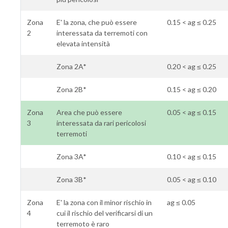
Zona
E' la zona, che può essere
0.15 < ag ≤ 0.25
2
interessata da terremoti con
elevata intensità
Zona 2A*
0.20 < ag ≤ 0.25
Zona 2B*
0.15 < ag ≤ 0.20
Zona
Area che può essere
0.05 < ag ≤ 0.15
3
interessata da rari pericolosi
terremoti
Zona 3A*
0.10 < ag ≤ 0.15
Zona 3B*
0.05 < ag ≤ 0.10
Zona
E' la zona con il minor rischio in
ag ≤ 0.05
4
cui il rischio del verificarsi di un
terremoto è raro