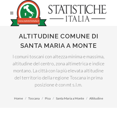
ALTITUDINE COMUNE DI
SANTA MARIA A MONTE
I comuni toscani con altezza minima e massima,
altitudine del centro, zona altimetrica e indice
montano. La città con la più elevata altitudine
del territorio della regione Toscana in prima
posizione è con mt s.l.m.
Home
Toscana
Pisa
Santa Maria a Monte
Altitudine