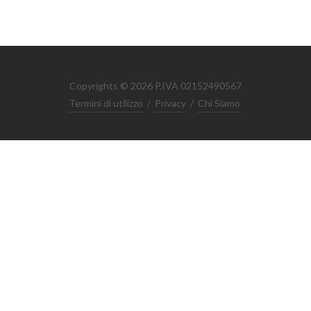
Copyrights © 2026 P.IVA 02152490567
Termini di utilizzo
/
Privacy
/
Chi Siamo