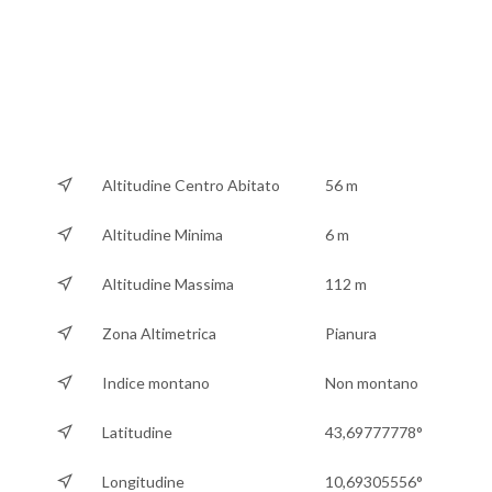
Altitudine Centro Abitato
56 m
Altitudine Minima
6 m
Altitudine Massima
112 m
Zona Altimetrica
Pianura
Indice montano
Non montano
Latitudine
43,69777778°
Longitudine
10,69305556°