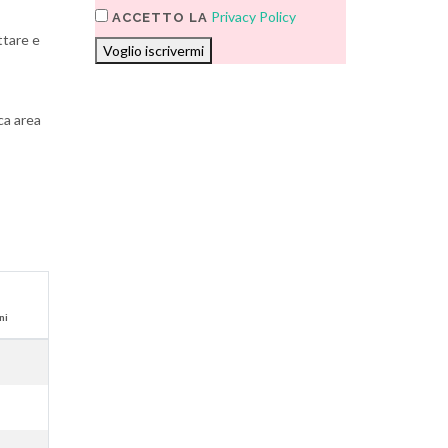
Privacy Policy
ACCETTO LA
ttare e
Voglio iscrivermi
ca area
ni