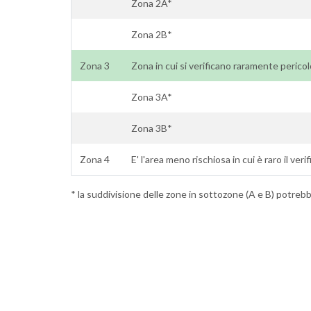
Zona 2A*
Zona 2B*
Zona 3
Zona in cui si verificano raramente perico
Zona 3A*
Zona 3B*
Zona 4
E' l'area meno rischiosa in cui è raro il ver
* la suddivisione delle zone in sottozone (A e B) potrebbe