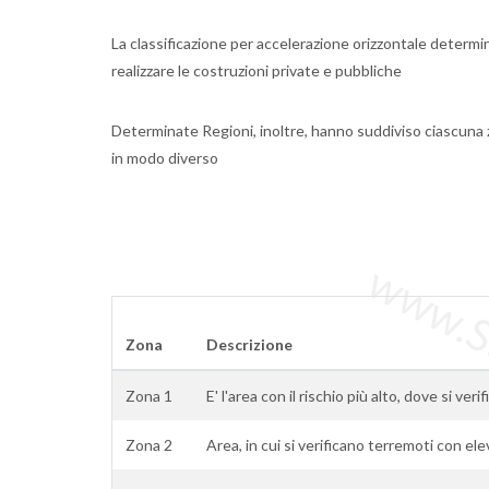
La classificazione per accelerazione orizzontale determin
realizzare le costruzioni private e pubbliche
Determinate Regioni, inoltre, hanno suddiviso ciascuna 
in modo diverso
www.Sta
Zona
Descrizione
Zona 1
E' l'area con il rischio più alto, dove si veri
Zona 2
Area, in cui si verificano terremoti con el