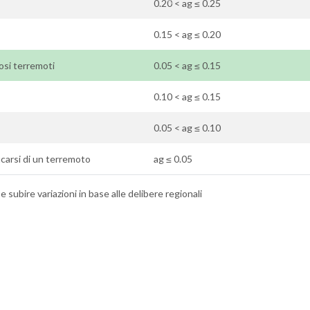
0.20 < ag ≤ 0.25
0.15 < ag ≤ 0.20
losi terremoti
0.05 < ag ≤ 0.15
0.10 < ag ≤ 0.15
0.05 < ag ≤ 0.10
ificarsi di un terremoto
ag ≤ 0.05
 subire variazioni in base alle delibere regionali