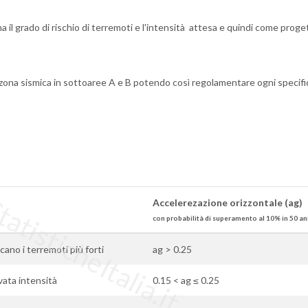
a il grado di rischio di terremoti e l'intensità attesa e quindi come proge
zona sismica in sottoaree A e B potendo così regolamentare ogni specifi
tisticheItalia.it
Accelerezazione orizzontale (ag)
con probabilità di superamento al 10% in 50 an
ficano i terremoti più forti
ag > 0.25
evata intensità
0.15 < ag ≤ 0.25