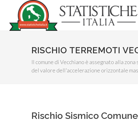
RISCHIO TERREMOTI VE
Il comune di Vecchiano è assegnato alla zona s
del valore dell'accelerazione orizzontale mas
Rischio Sismico Comun