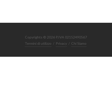
Copyrights © 2026 P.IVA 02152490567
Termini di utilizzo
/
Privacy
/
Chi Siamo