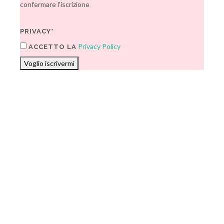
confermare l'iscrizione
PRIVACY*
Privacy Policy
ACCETTO LA
Voglio iscrivermi