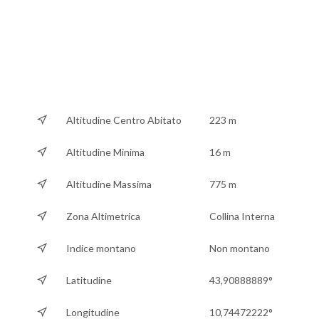
Altitudine Centro Abitato
223 m
Altitudine Minima
16 m
Altitudine Massima
775 m
Zona Altimetrica
Collina Interna
Indice montano
Non montano
Latitudine
43,90888889°
Longitudine
10,74472222°