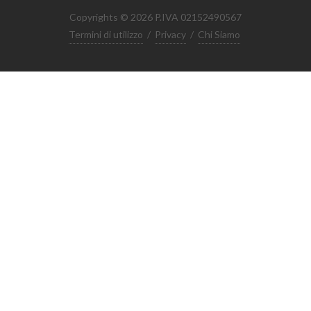
Copyrights © 2026 P.IVA 02152490567
Termini di utilizzo
/
Privacy
/
Chi Siamo