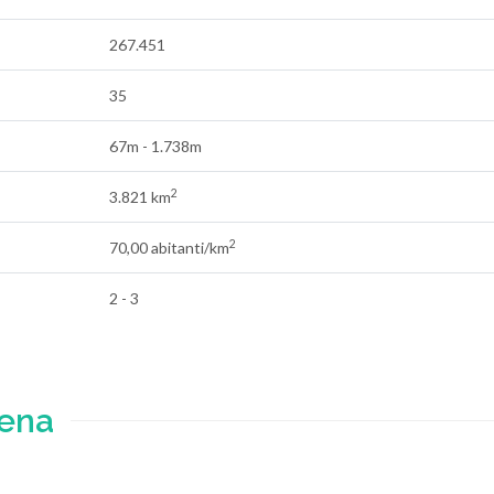
267.451
35
67m - 1.738m
2
3.821 km
2
70,00 abitanti/km
2 - 3
iena