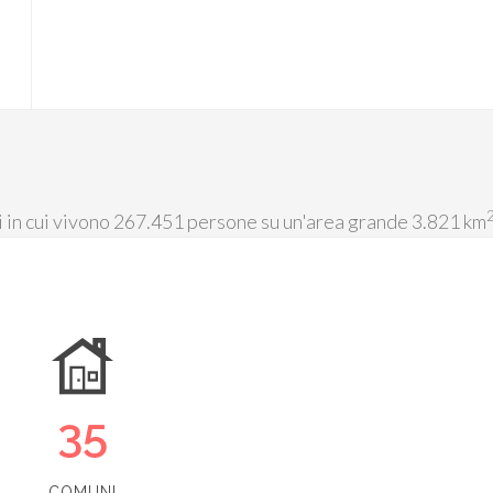
i in cui vivono 267.451 persone su un'area grande 3.821 km
35
COMUNI