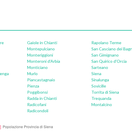
re
Gaiole in Chianti
Rapolano Terme
Montepulciano
San Casciano dei Bagn
Monteriggioni
San Gimignano
Monteroni d'Arbia
San Quirico d'Orcia
Monticiano
Sarteano
denga
Murlo
Siena
Piancastagnaio
Sinalunga
Pienza
Sovicille
Poggibonsi
Torrita di Siena
Radda in Chianti
Trequanda
Radicofani
Montalcino
Radicondoli