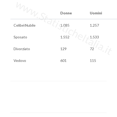
www.StatisticheItalia.it
Donne
Uomini
Celibe\Nubile
1.085
1.257
Sposato
1.552
1.533
Divorziato
129
72
Vedovo
601
115