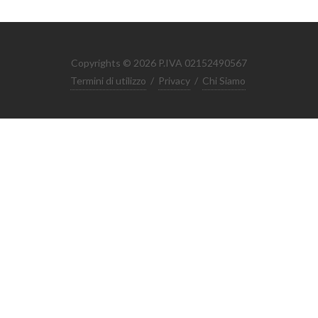
Copyrights © 2026 P.IVA 02152490567
Termini di utilizzo
/
Privacy
/
Chi Siamo