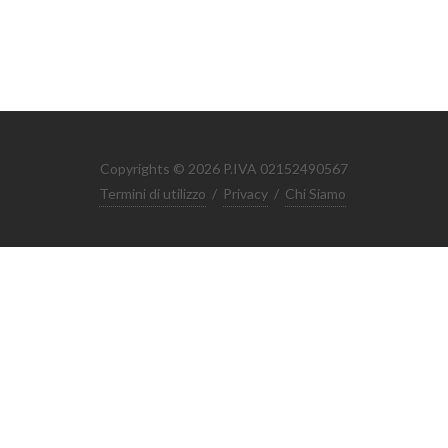
Copyrights © 2026 P.IVA 02152490567
Termini di utilizzo
/
Privacy
/
Chi Siamo