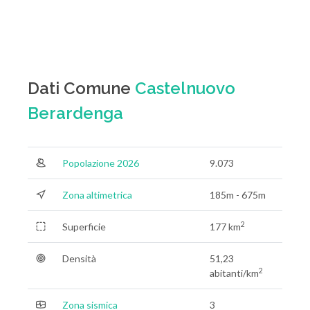
Dati Comune
Castelnuovo
Berardenga
Popolazione 2026
9.073
Zona altimetrica
185m - 675m
2
Superficie
177 km
Densità
51,23
2
abitanti/km
Zona sismica
3