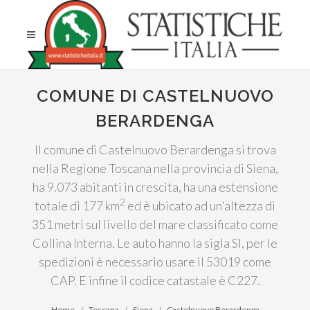
COMUNE DI CASTELNUOVO
BERARDENGA
Il comune di Castelnuovo Berardenga si trova
nella Regione Toscana nella provincia di Siena,
ha 9.073 abitanti in crescita, ha una estensione
2
totale di 177 km
ed è ubicato ad un'altezza di
351 metri sul livello del mare classificato come
Collina Interna. Le auto hanno la sigla SI, per le
spedizioni è necessario usare il 53019 come
CAP. E infine il codice catastale è C227.
Home
Toscana
Siena
Castelnuovo Berardenga