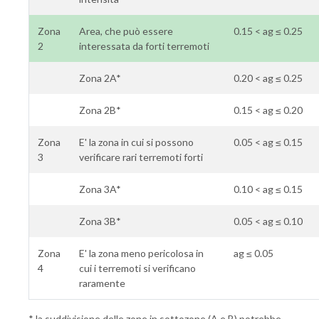
Zona
Area, che può essere
0.15 < ag ≤ 0.25
2
interessata da forti terremoti
Zona 2A*
0.20 < ag ≤ 0.25
Zona 2B*
0.15 < ag ≤ 0.20
Zona
E' la zona in cui si possono
0.05 < ag ≤ 0.15
3
verificare rari terremoti forti
Zona 3A*
0.10 < ag ≤ 0.15
Zona 3B*
0.05 < ag ≤ 0.10
Zona
E' la zona meno pericolosa in
ag ≤ 0.05
4
cui i terremoti si verificano
raramente
* la suddivisione delle zone in sottozone (A e B) potrebbe