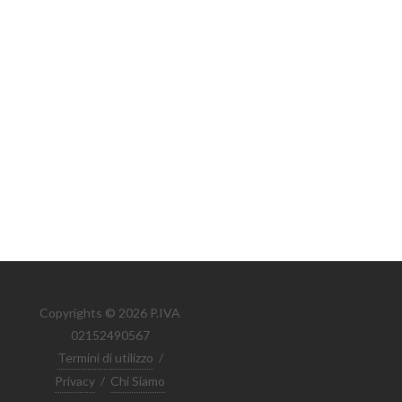
Copyrights © 2026 P.IVA
02152490567
Termini di utilizzo
/
Privacy
/
Chi Siamo