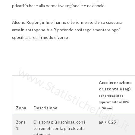
privati in base alla normativa regionale e nazionale
Alcune Regioni, infine, hanno ulteriormente diviso ciascuna
area in sottopone A e B potendo così regolamentare ogni
specifica area in modo diverso
www.StatisticheItalia.it
Accelerezazione
orizzontale (ag)
con probabilità di
superamento al 10%
Zona
Descrizione
in 50 anni
Zona
E' la zona più rischiosa, con i
ag > 0.25
1
terremoti con la più elevata
intensità