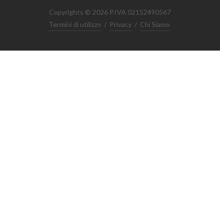
Copyrights © 2026 P.IVA 02152490567
Termini di utilizzo
/
Privacy
/
Chi Siamo