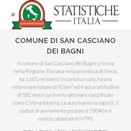
COMUNE DI SAN CASCIANO
DEI BAGNI
Il comune di San Casciano dei Bagni si trova
nella Regione Toscana nella provincia di Siena,
ha 1.601 residenti in continuo calo, ha una
2
estensione totale di 92 km
ed è ad un'altitudine
di 582 metri sul livello del mare classificato
come Collina Interna. Le auto hanno la sigla SI, il
codice di avviamento postale è 53040 e il
codice catastale è H790.
Home
Toscana
Siena
San Casciano dei Bagni