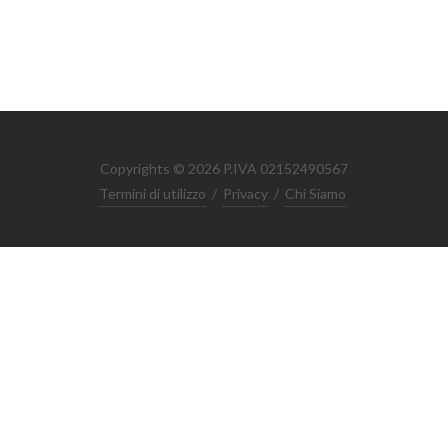
Copyrights © 2026 P.IVA 02152490567
Termini di utilizzo
/
Privacy
/
Chi Siamo