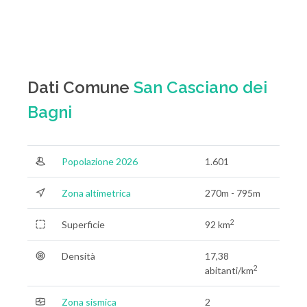
Dati Comune
San Casciano dei
Bagni
Popolazione 2026
1.601
Zona altimetrica
270m - 795m
2
Superficie
92 km
Densità
17,38
2
abitanti/km
Zona sismica
2