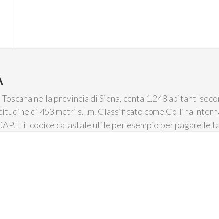
A
Toscana nella provincia di Siena, conta 1.248 abitanti secon
titudine di 453 metri s.l.m. Classificato come Collina Interna
AP. E il codice catastale utile per esempio per pagare le t