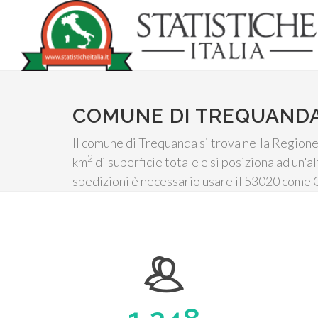
COMUNE DI TREQUAND
Il comune di Trequanda si trova nella Regione 
2
km
di superficie totale e si posiziona ad un'al
spedizioni è necessario usare il 53020 come C