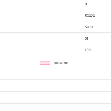
3
53020
Siena
SI
L384