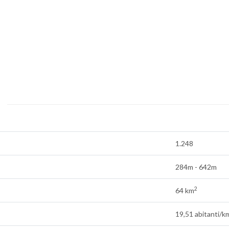
1.248
284m - 642m
2
64 km
19,51 abitanti/k