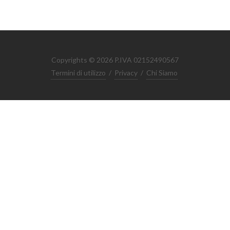
Copyrights © 2026 P.IVA 02152490567
Termini di utilizzo
/
Privacy
/
Chi Siamo