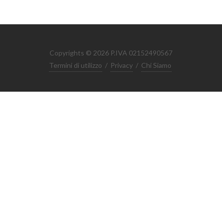
Copyrights © 2026 P.IVA 02152490567
Termini di utilizzo
/
Privacy
/
Chi Siamo