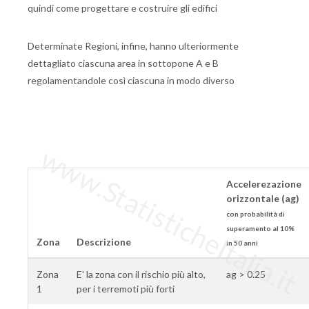
quindi come progettare e costruire gli edifici
Determinate Regioni, infine, hanno ulteriormente
dettagliato ciascuna area in sottopone A e B
regolamentandole così ciascuna in modo diverso
www.StatisticheItalia.it
Accelerezazione
orizzontale (ag)
con probabilità di
superamento al 10%
Zona
Descrizione
in 50 anni
Zona
E' la zona con il rischio più alto,
ag > 0.25
1
per i terremoti più forti