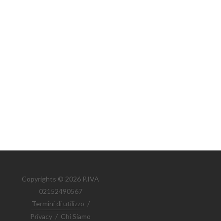
Copyrights © 2026 P.IVA
02152490567
Termini di utilizzo
/
Privacy
/
Chi Siamo