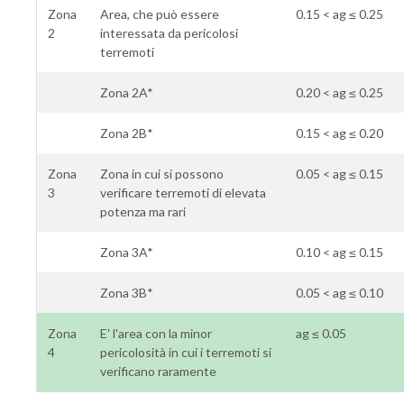
Zona
Area, che può essere
0.15 < ag ≤ 0.25
2
interessata da pericolosi
terremoti
Zona 2A*
0.20 < ag ≤ 0.25
Zona 2B*
0.15 < ag ≤ 0.20
Zona
Zona in cui si possono
0.05 < ag ≤ 0.15
3
verificare terremoti di elevata
potenza ma rari
Zona 3A*
0.10 < ag ≤ 0.15
Zona 3B*
0.05 < ag ≤ 0.10
Zona
E' l'area con la minor
ag ≤ 0.05
4
pericolosità in cui i terremoti si
verificano raramente