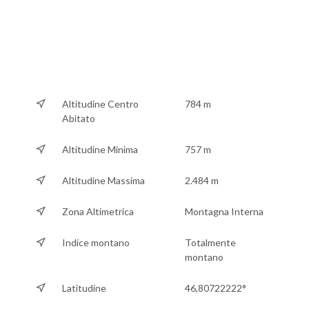
Altitudine Centro
784 m
Abitato
Altitudine Minima
757 m
Altitudine Massima
2.484 m
Zona Altimetrica
Montagna Interna
Indice montano
Totalmente
montano
Latitudine
46,80722222°