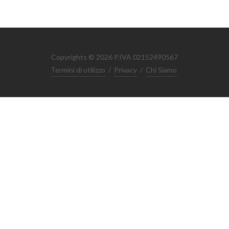
Copyrights © 2026 P.IVA 02152490567
Termini di utilizzo
/
Privacy
/
Chi Siamo