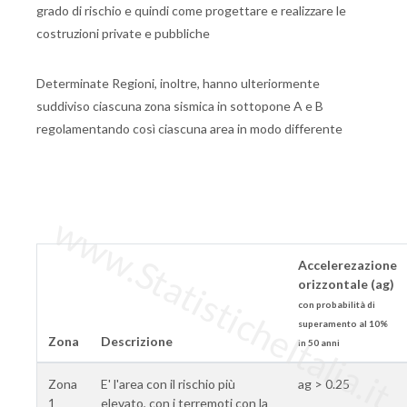
grado di rischio e quindi come progettare e realizzare le
costruzioni private e pubbliche
Determinate Regioni, inoltre, hanno ulteriormente
suddiviso ciascuna zona sismica in sottopone A e B
regolamentando così ciascuna area in modo differente
www.StatisticheItalia.it
Accelerezazione
orizzontale (ag)
con probabilità di
superamento al 10%
Zona
Descrizione
in 50 anni
Zona
E' l'area con il rischio più
ag > 0.25
1
elevato, con i terremoti con la