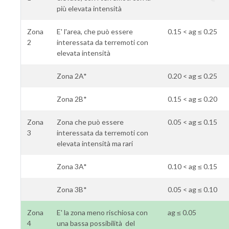
più elevata intensità
Zona
E' l'area, che può essere
0.15 < ag ≤ 0.25
2
interessata da terremoti con
elevata intensità
Zona 2A*
0.20 < ag ≤ 0.25
Zona 2B*
0.15 < ag ≤ 0.20
Zona
Zona che può essere
0.05 < ag ≤ 0.15
3
interessata da terremoti con
elevata intensità ma rari
Zona 3A*
0.10 < ag ≤ 0.15
Zona 3B*
0.05 < ag ≤ 0.10
Zona
E' la zona meno rischiosa con
ag ≤ 0.05
4
una bassa possibilità del