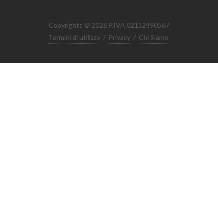
Copyrights © 2026 P.IVA 02152490567
Termini di utilizzo
/
Privacy
/
Chi Siamo