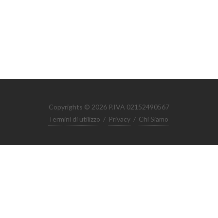
Copyrights © 2026 P.IVA 02152490567
Termini di utilizzo
/
Privacy
/
Chi Siamo