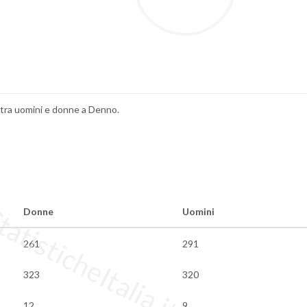
i tra uomini e donne a Denno.
tisticheItalia.it
Donne
Uomini
261
291
323
320
12
9