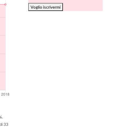
Voglio iscrivermi
%.
di 33