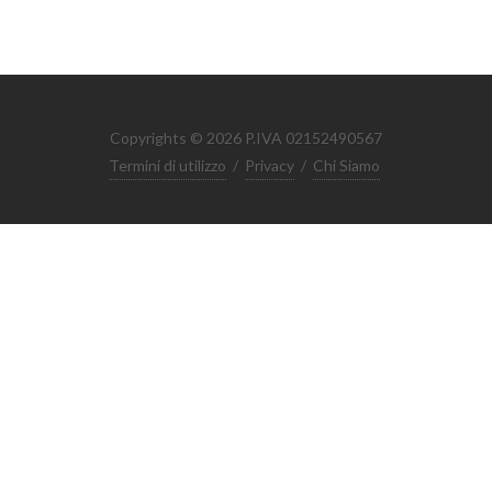
Copyrights © 2026 P.IVA 02152490567
Termini di utilizzo
/
Privacy
/
Chi Siamo