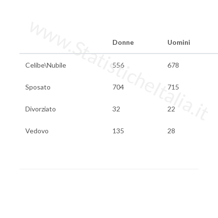
www.StatisticheItalia.it
Donne
Uomini
Celibe\Nubile
556
678
Sposato
704
715
Divorziato
32
22
Vedovo
135
28