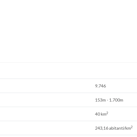
9.746
153m - 1.700m
2
40 km
2
243,16 abitanti/km