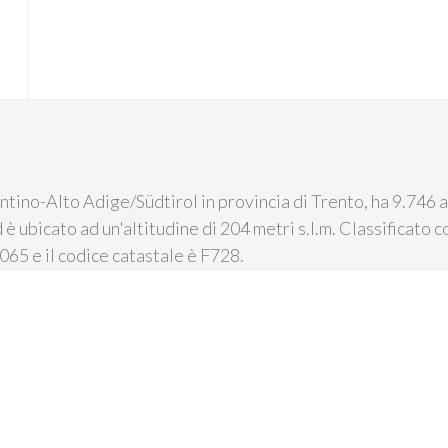
tino-Alto Adige/Südtirol in provincia di Trento, ha 9.746 ab
 è ubicato ad un'altitudine di 204 metri s.l.m. Classificato
065 e il codice catastale è F728.