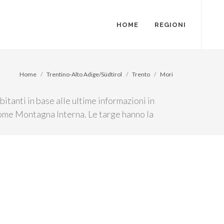
HOME
REGIONI
Home
Trentino-Alto Adige/Südtirol
Trento
Mori
itanti in base alle ultime informazioni in
 come Montagna Interna. Le targe hanno la