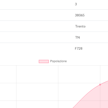
3
38065
Trento
TN
F728