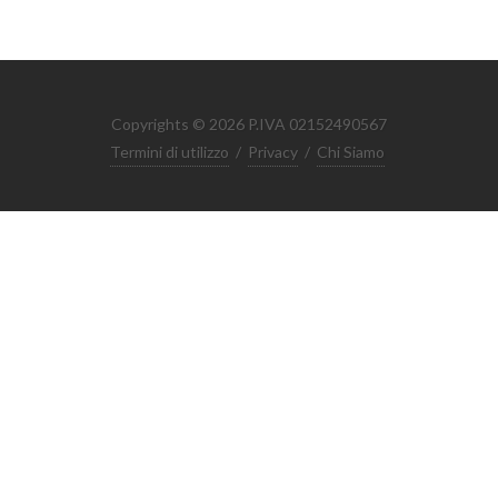
Copyrights © 2026 P.IVA 02152490567
Termini di utilizzo
/
Privacy
/
Chi Siamo