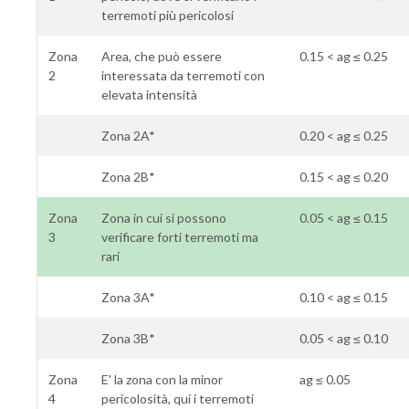
terremoti più pericolosi
Zona
Area, che può essere
0.15 < ag ≤ 0.25
2
interessata da terremoti con
elevata intensità
Zona 2A*
0.20 < ag ≤ 0.25
Zona 2B*
0.15 < ag ≤ 0.20
Zona
Zona in cui si possono
0.05 < ag ≤ 0.15
3
verificare forti terremoti ma
rari
Zona 3A*
0.10 < ag ≤ 0.15
Zona 3B*
0.05 < ag ≤ 0.10
Zona
E' la zona con la minor
ag ≤ 0.05
4
pericolosità, qui i terremoti