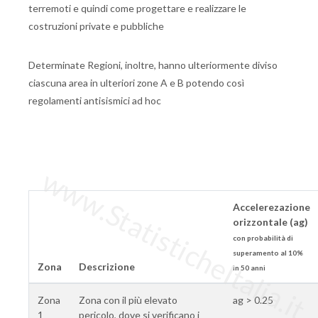
terremoti e quindi come progettare e realizzare le
costruzioni private e pubbliche
Determinate Regioni, inoltre, hanno ulteriormente diviso
ciascuna area in ulteriori zone A e B potendo così
regolamenti antisismici ad hoc
www.StatisticheItalia.it
Accelerezazione
orizzontale (ag)
con probabilità di
superamento al 10%
Zona
Descrizione
in 50 anni
Zona
Zona con il più elevato
ag > 0.25
1
pericolo, dove si verificano i