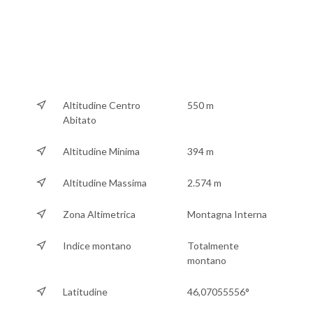
Altitudine Centro
550 m
Abitato
Altitudine Minima
394 m
Altitudine Massima
2.574 m
Zona Altimetrica
Montagna Interna
Indice montano
Totalmente
montano
Latitudine
46,07055556°