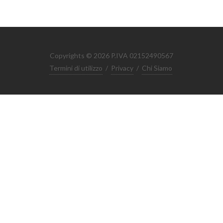
Copyrights © 2026 P.IVA 02152490567
Termini di utilizzo
/
Privacy
/
Chi Siamo