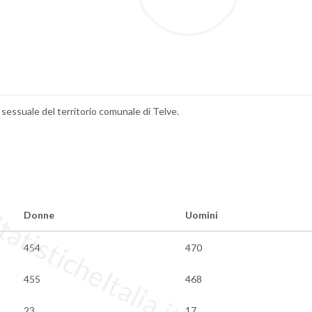
a sessuale del territorio comunale di Telve.
tisticheItalia.it
Donne
Uomini
454
470
455
468
23
17