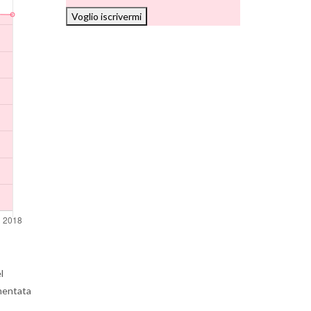
Voglio iscrivermi
l
ementata