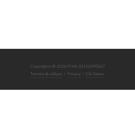
Copyrights © 2026 P.IVA 02152490567
Termini di utilizzo
/
Privacy
/
Chi Siamo