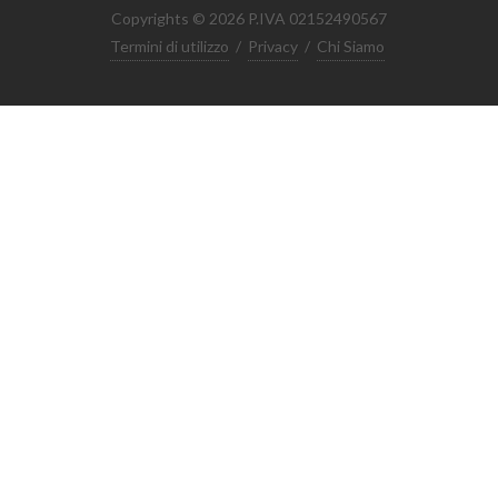
Copyrights © 2026 P.IVA 02152490567
Termini di utilizzo
/
Privacy
/
Chi Siamo