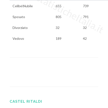
www.StatisticheItalia.it
Celibe\Nubile
655
739
Sposato
805
791
Divorziato
32
32
Vedovo
189
42
CASTEL RITALDI