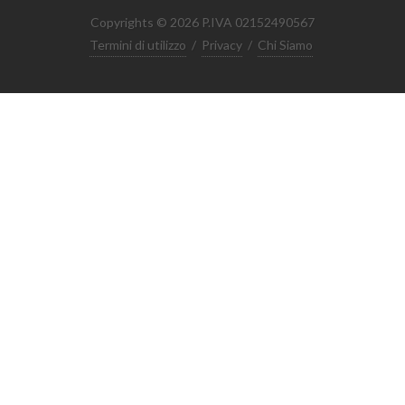
Copyrights © 2026 P.IVA 02152490567
Termini di utilizzo
/
Privacy
/
Chi Siamo