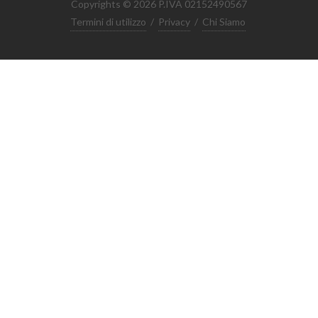
Copyrights © 2026 P.IVA 02152490567
Termini di utilizzo
/
Privacy
/
Chi Siamo