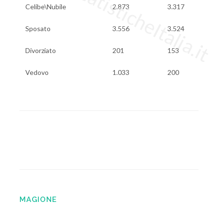
www.StatisticheItalia.it
Celibe\Nubile
2.873
3.317
Sposato
3.556
3.524
Divorziato
201
153
Vedovo
1.033
200
MAGIONE