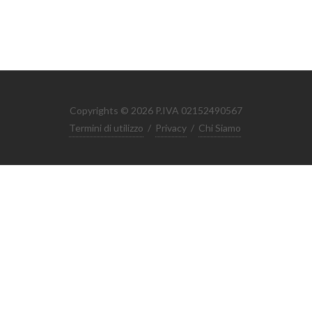
Copyrights © 2026 P.IVA 02152490567
Termini di utilizzo
/
Privacy
/
Chi Siamo