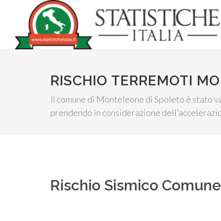
RISCHIO TERREMOTI M
Il comune di Monteleone di Spoleto è stato valu
prendendo in considerazione dell'accelerazion
Rischio Sismico Comun