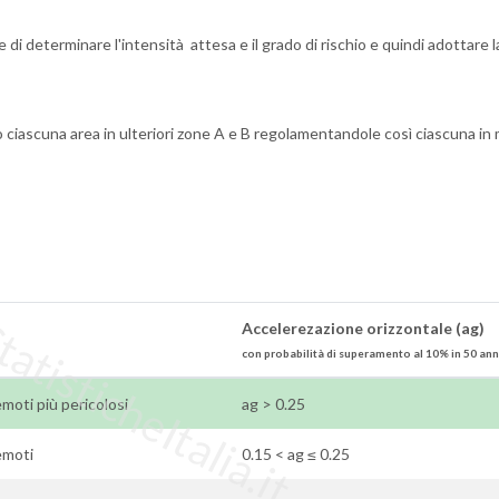
di determinare l'intensità attesa e il grado di rischio e quindi adottare l
o ciascuna area in ulteriori zone A e B regolamentandole così ciascuna in
tisticheItalia.it
Accelerezazione orizzontale (ag)
con probabilità di superamento al 10% in 50 ann
emoti più pericolosi
ag > 0.25
remoti
0.15 < ag ≤ 0.25