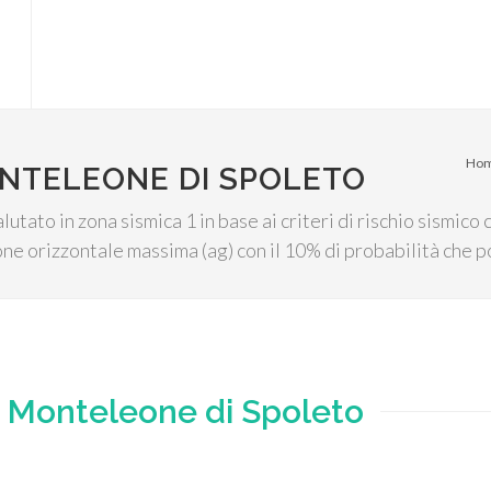
Ho
ONTELEONE DI SPOLETO
tato in zona sismica 1 in base ai criteri di rischio sismico c
e orizzontale massima (ag) con il 10% di probabilità che p
e
Monteleone di Spoleto