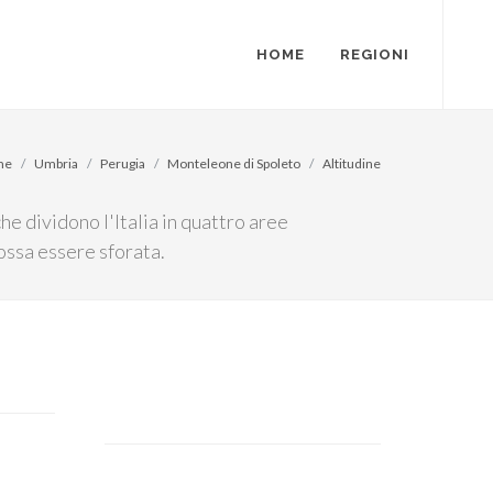
HOME
REGIONI
me
Umbria
Perugia
Monteleone di Spoleto
Altitudine
he dividono l'Italia in quattro aree
ossa essere sforata.