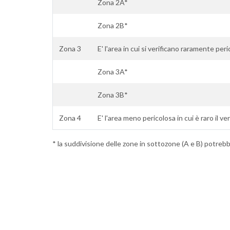
Zona 2A*
Zona 2B*
Zona 3
E' l'area in cui si verificano raramente per
Zona 3A*
Zona 3B*
Zona 4
E' l'area meno pericolosa in cui è raro il ve
* la suddivisione delle zone in sottozone (A e B) potrebbe