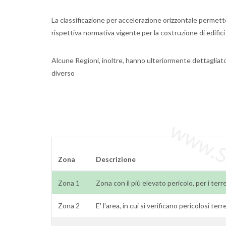
La classificazione per accelerazione orizzontale permette 
rispettiva normativa vigente per la costruzione di edifici
Alcune Regioni, inoltre, hanno ulteriormente dettagliat
diverso
www.Sta
Zona
Descrizione
Zona 1
Zona con il più elevato pericolo, per i terr
Zona 2
E' l'area, in cui si verificano pericolosi ter