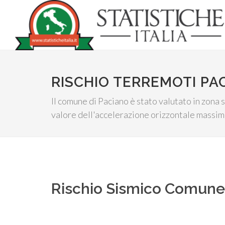
RISCHIO TERREMOTI PA
Il comune di Paciano è stato valutato in zona s
valore dell'accelerazione orizzontale massima 
Rischio Sismico Comun