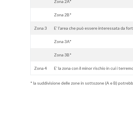
Zona 2A*
Zona 2B*
Zona 3
E' l'area che può essere interessata da fort
Zona 3A*
Zona 3B*
Zona 4
E' la zona con il minor rischio in cui i terrem
* la suddivisione delle zone in sottozone (A e B) potrebbe