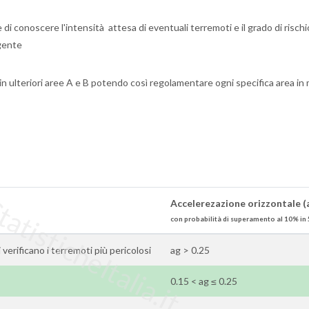
i conoscere l'intensità attesa di eventuali terremoti e il grado di rischi
igente
in ulteriori aree A e B potendo così regolamentare ogni specifica area i
tisticheItalia.it
Accelerezazione orizzontale (
con probabilità di superamento al 10% in 
si verificano i terremoti più pericolosi
ag > 0.25
0.15 < ag ≤ 0.25