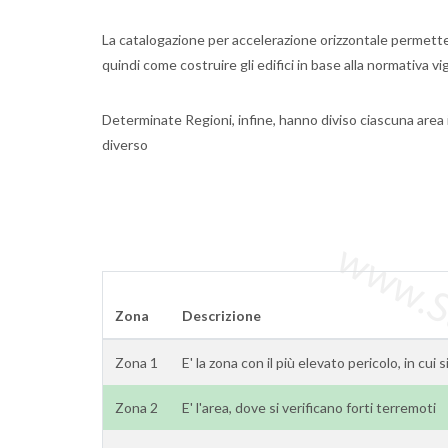
La catalogazione per accelerazione orizzontale permette d
quindi come costruire gli edifici in base alla normativa v
Determinate Regioni, infine, hanno diviso ciascuna area 
diverso
www.Sta
Zona
Descrizione
Zona 1
E' la zona con il più elevato pericolo, in cui 
Zona 2
E' l'area, dove si verificano forti terremoti