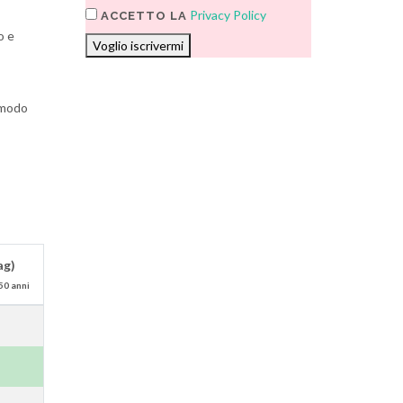
Privacy Policy
ACCETTO LA
o e
Voglio iscrivermi
n modo
ag)
50 anni