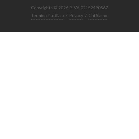
Copyrights © 2026 P.IVA 02152490567
Termini di utilizzo
/
Privacy
/
Chi Siamo