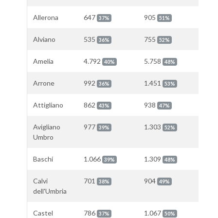
Allerona
647
905
37%
51%
Alviano
535
755
36%
52%
Amelia
4.792
5.758
40%
48%
Arrone
992
1.451
36%
53%
Attigliano
862
938
43%
47%
Avigliano
977
1.303
39%
52%
Umbro
Baschi
1.066
1.309
39%
48%
Calvi
701
904
38%
49%
dell'Umbria
Castel
786
1.067
37%
50%