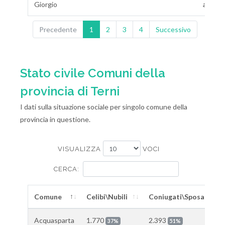
Giorgio
ab.\km
Precedente
1
2
3
4
Successivo
Stato civile Comuni della
provincia di Terni
I dati sulla situazione sociale per singolo comune della
provincia in questione.
VISUALIZZA
VOCI
CERCA:
Comune
Celibi\Nubili
Coniugati\Sposati
Acquasparta
1.770
2.393
37%
51%