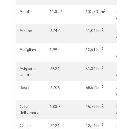
2
Amelia
11.892
132,50 km
90,09
ab.\km
2
Arrone
2.747
41,04 km
67,00
ab.\km
2
Attigliano
1.992
10,51 km
181,09
ab.\km
2
Avigliano
2.524
51,34 km
49,49
Umbro
ab.\km
2
Baschi
2.706
68,57 km
39,22
ab.\km
2
Calvi
1.830
45,79 km
39,78
dell'Umbria
ab.\km
2
Castel
2.124
42,14 km
50,57