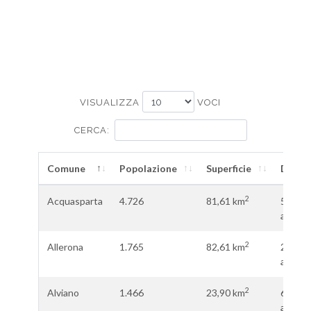
VISUALIZZA
VOCI
CERCA:
Comune
Popolazione
Superficie
Densi
2
Acquasparta
4.726
81,61 km
57,63
ab.\km
2
Allerona
1.765
82,61 km
21,27
ab.\km
2
Alviano
1.466
23,90 km
61,08
ab.\km