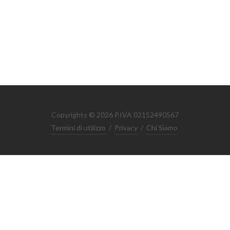
Copyrights © 2026 P.IVA 02152490567
Termini di utilizzo
/
Privacy
/
Chi Siamo