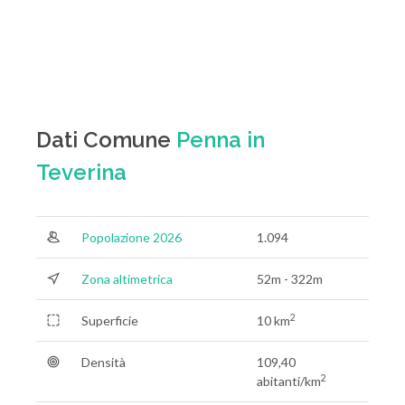
Dati Comune
Penna in
Teverina
Popolazione 2026
1.094
Zona altimetrica
52m - 322m
2
Superficie
10 km
Densità
109,40
2
abitanti/km