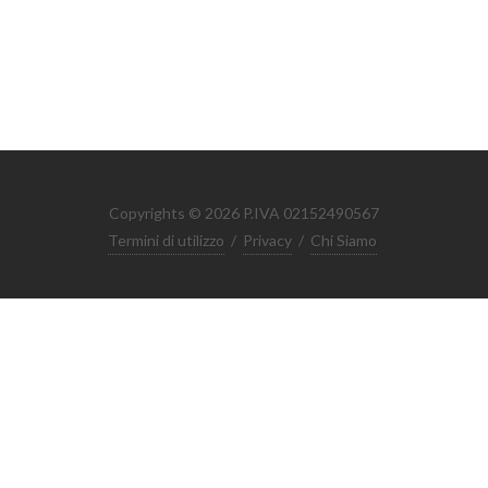
Copyrights © 2026 P.IVA 02152490567
Termini di utilizzo
/
Privacy
/
Chi Siamo