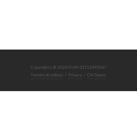
Copyrights © 2026 P.IVA 02152490567
Termini di utilizzo
/
Privacy
/
Chi Siamo