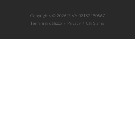
Copyrights © 2026 P.IVA 02152490567
Termini di utilizzo
/
Privacy
/
Chi Siamo