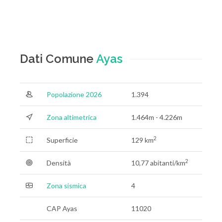
Dati Comune
Ayas
Popolazione 2026
1.394
Zona altimetrica
1.464m - 4.226m
2
Superficie
129 km
2
Densità
10,77 abitanti/km
Zona sismica
4
CAP Ayas
11020