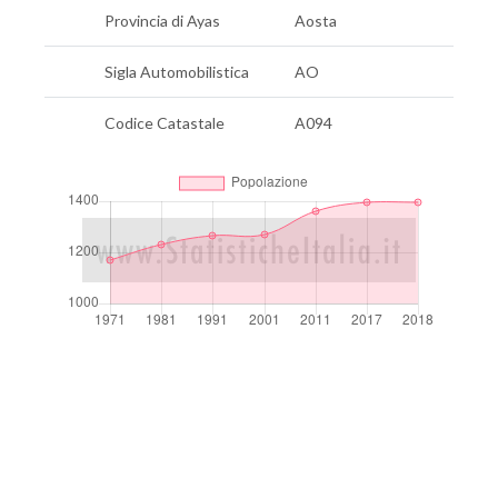
Provincia di Ayas
Aosta
Sigla Automobilistica
AO
Codice Catastale
A094