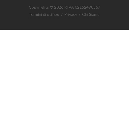
Copyrights © 2026 P.IVA 02152490567
Termini di utilizzo
/
Privacy
/
Chi Siamo