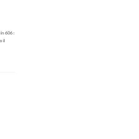
in 606 :
 il