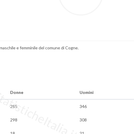
o maschile e femminile del comune di Cogne.
tisticheItalia.it
Donne
Uomini
285
346
298
308
18
21