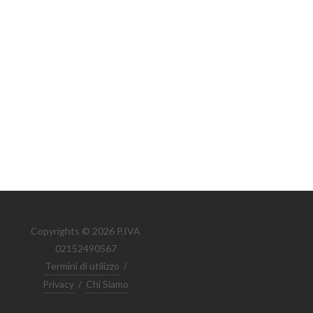
Copyrights © 2026 P.IVA
02152490567
Termini di utilizzo
/
Privacy
/
Chi Siamo