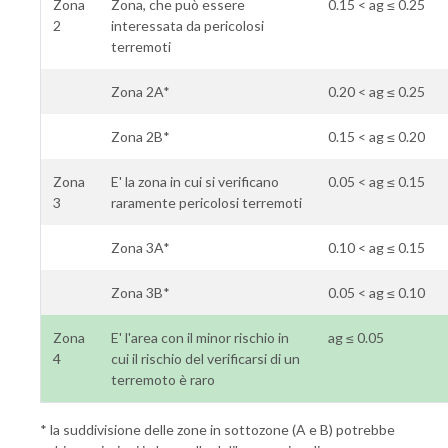
Zona
Zona, che può essere
0.15 < ag ≤ 0.25
2
interessata da pericolosi
terremoti
Zona 2A*
0.20 < ag ≤ 0.25
Zona 2B*
0.15 < ag ≤ 0.20
Zona
E' la zona in cui si verificano
0.05 < ag ≤ 0.15
3
raramente pericolosi terremoti
Zona 3A*
0.10 < ag ≤ 0.15
Zona 3B*
0.05 < ag ≤ 0.10
Zona
E' l'area con il minor rischio in
ag ≤ 0.05
4
cui il rischio del verificarsi di un
terremoto è raro
* la suddivisione delle zone in sottozone (A e B) potrebbe