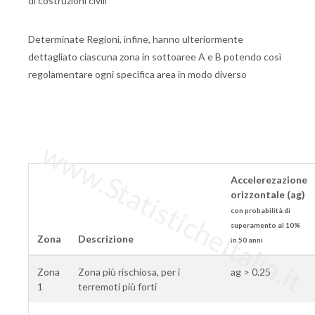
di costruzioni civili
Determinate Regioni, infine, hanno ulteriormente
dettagliato ciascuna zona in sottoaree A e B potendo così
regolamentare ogni specifica area in modo diverso
www.StatisticheItalia.it
Accelerezazione
orizzontale (ag)
con probabilità di
superamento al 10%
Zona
Descrizione
in 50 anni
Zona
Zona più rischiosa, per i
ag > 0.25
1
terremoti più forti