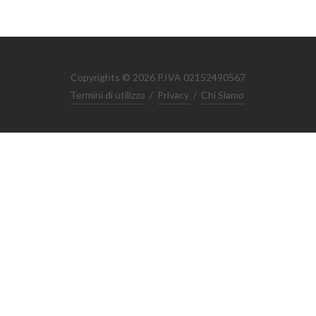
Copyrights © 2026 P.IVA 02152490567
Termini di utilizzo
/
Privacy
/
Chi Siamo