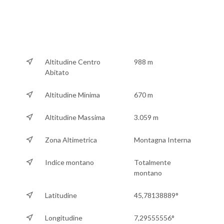
Altitudine Centro
988 m
Abitato
Altitudine Minima
670 m
Altitudine Massima
3.059 m
Zona Altimetrica
Montagna Interna
Indice montano
Totalmente
montano
Latitudine
45,78138889°
Longitudine
7,29555556°