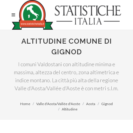
ALTITUDINE COMUNE DI
GIGNOD
I comuni Valdostani con altitudine minima e
massima, altezza del centro, zona altimetrica e
indice montano. La città più alta della regione
Valle d'Aosta/Vallée d'Aoste è con metri s.l.m.
Home
Valle d'Aosta/Vallée d'Aoste
Aosta
Gignod
Altitudine