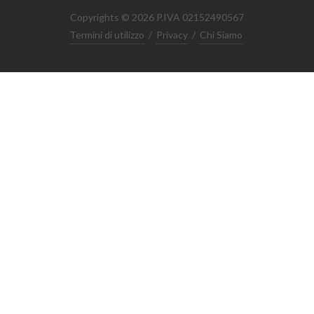
Copyrights © 2026 P.IVA 02152490567
Termini di utilizzo
/
Privacy
/
Chi Siamo