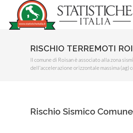
RISCHIO TERREMOTI RO
Il comune di Roisan è associato alla zona sismi
dell'accelerazione orizzontale massima (ag) c
Rischio Sismico Comun