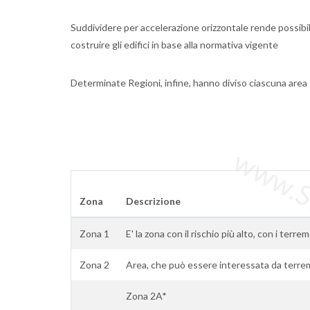
Suddividere per accelerazione orizzontale rende possibile
costruire gli edifici in base alla normativa vigente
Determinate Regioni, infine, hanno diviso ciascuna area 
www.Sta
Zona
Descrizione
Zona 1
E' la zona con il rischio più alto, con i terrem
Zona 2
Area, che può essere interessata da terrem
Zona 2A*