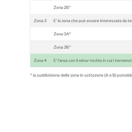
Zona 2B*
Zona 3
E' la zona che può essere interessata da te
Zona 3A*
Zona 3B*
Zona 4
E' l'area con il minor rischio in cui i terremot
* la suddivisione delle zone in sottozone (A e B) potrebbe