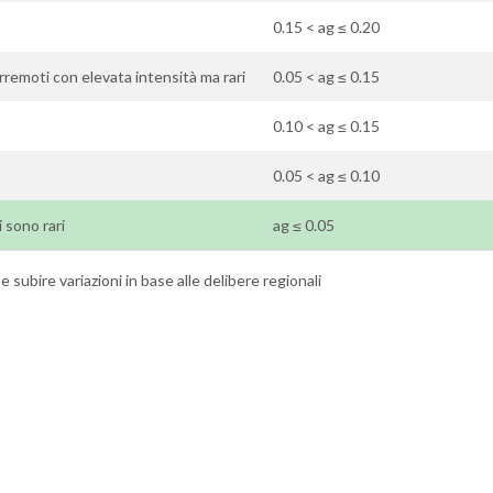
0.15 < ag ≤ 0.20
rremoti con elevata intensità ma rari
0.05 < ag ≤ 0.15
0.10 < ag ≤ 0.15
0.05 < ag ≤ 0.10
i sono rari
ag ≤ 0.05
 subire variazioni in base alle delibere regionali