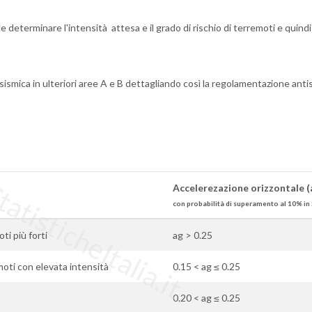
 determinare l'intensità attesa e il grado di rischio di terremoti e quind
sismica in ulteriori aree A e B dettagliando così la regolamentazione anti
tisticheItalia.it
Accelerezazione orizzontale (
con probabilità di superamento al 10% in 
oti più forti
ag > 0.25
oti con elevata intensità
0.15 < ag ≤ 0.25
0.20 < ag ≤ 0.25