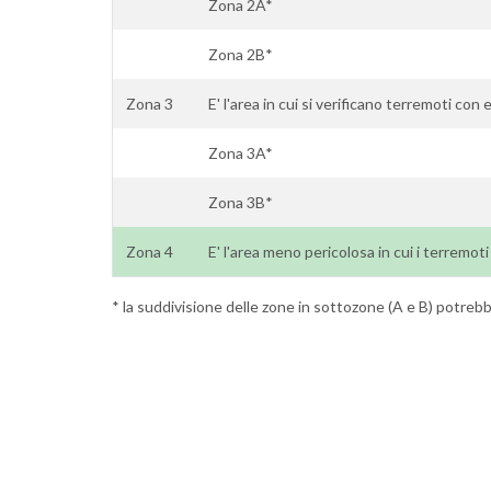
Zona 2A*
Zona 2B*
Zona 3
E' l'area in cui si verificano terremoti con 
Zona 3A*
Zona 3B*
Zona 4
E' l'area meno pericolosa in cui i terremot
* la suddivisione delle zone in sottozone (A e B) potrebbe