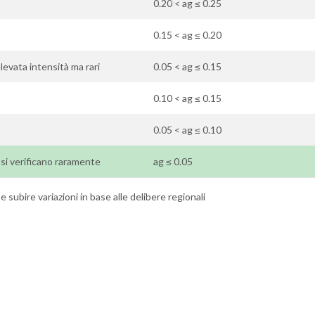
0.20 < ag ≤ 0.25
0.15 < ag ≤ 0.20
elevata intensità ma rari
0.05 < ag ≤ 0.15
0.10 < ag ≤ 0.15
0.05 < ag ≤ 0.10
i si verificano raramente
ag ≤ 0.05
 subire variazioni in base alle delibere regionali