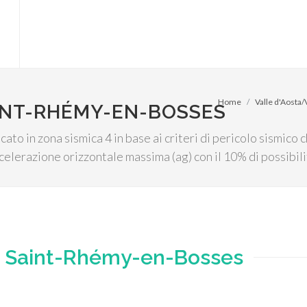
Home
Valle d'Aosta/
AINT-RHÉMY-EN-BOSSES
to in zona sismica 4 in base ai criteri di pericolo sismico c
celerazione orizzontale massima (ag) con il 10% di possibil
e
Saint-Rhémy-en-Bosses