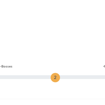
n-Bosses
2