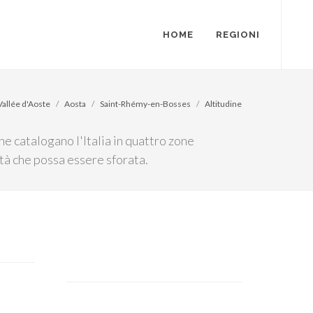
HOME
REGIONI
Vallée d'Aoste
Aosta
Saint-Rhémy-en-Bosses
Altitudine
he catalogano l'Italia in quattro zone
ità che possa essere sforata.