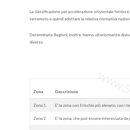
La classificazione per accelerazione orizzontale fornisce 
terremoto e quindi adottare la relativa normativa nazionale
Determinate Regioni, inoltre, hanno ulteriormente divis
diverso
www.Sta
Zona
Descrizione
Zona 1
E' la zona con il rischio più elevato, con i t
Zona 2
E' la zona, che può essere interessata da 