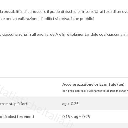
la possibilità di conoscere il grado di rischio e l'intensità attesa di un e
 per la realizzazione di edifici sia privati che pubblici
o ciascuna zona in ulteriori aree A e B regolamentandole così ciascuna i
tisticheItalia.it
Accelerezazione orizzontale (ag)
con probabilità di superamento al 10% in 50 ann
erremoti più forti
ag > 0.25
pericolosi terremoti
0.15 < ag ≤ 0.25