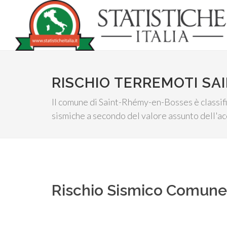
RISCHIO TERREMOTI S
Il comune di Saint-Rhémy-en-Bosses è classifica
sismiche a secondo del valore assunto dell'ac
Rischio Sismico Comun