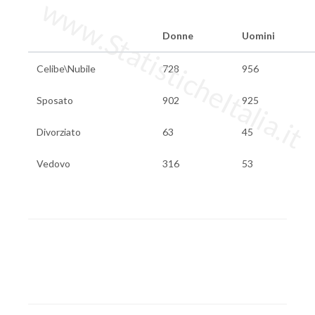
www.StatisticheItalia.it
Donne
Uomini
Celibe\Nubile
728
956
Sposato
902
925
Divorziato
63
45
Vedovo
316
53