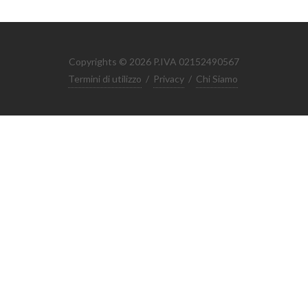
Copyrights © 2026 P.IVA 02152490567
Termini di utilizzo
/
Privacy
/
Chi Siamo