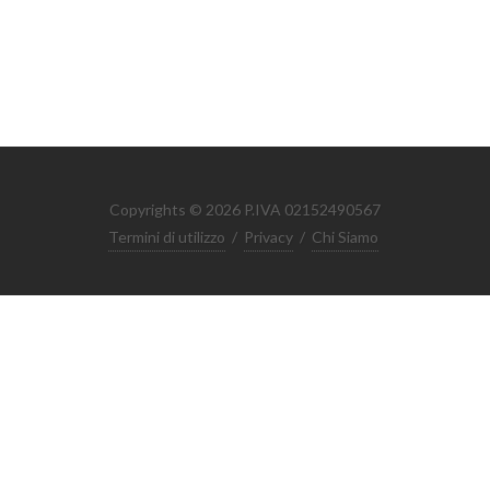
Copyrights © 2026 P.IVA 02152490567
Termini di utilizzo
/
Privacy
/
Chi Siamo